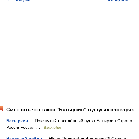
Смотреть что такое "Батыркин" в других словарях:
Батыркин
— Покинутый населённый пункт Батыркин Страна
РоссияРоссия …
Википедия
Наурский район
— НIовр ГӀалин кIошт[источник?] Страна …