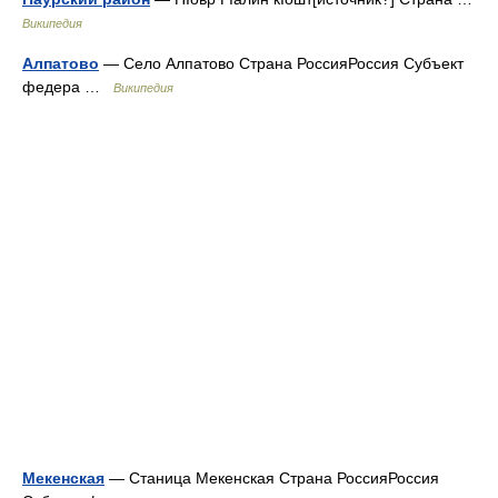
Википедия
Алпатово
— Село Алпатово Страна РоссияРоссия Субъект
федера …
Википедия
Мекенская
— Станица Мекенская Страна РоссияРоссия