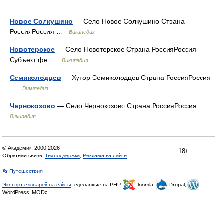
Новое Солкушино
— Село Новое Солкушино Страна
РоссияРоссия …
Википедия
Новотерское
— Село Новотерское Страна РоссияРоссия
Субъект фе …
Википедия
Семиколодцев
— Хутор Семиколодцев Страна РоссияРоссия
…
Википедия
Чернокозово
— Село Чернокозово Страна РоссияРоссия …
Википедия
© Академик, 2000-2026
18+
Обратная связь:
Техподдержка
,
Реклама на сайте
👣 Путешествия
Экспорт словарей на сайты
, сделанные на PHP,
Joomla,
Drupal,
WordPress, MODx.