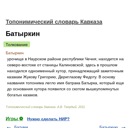
Топонимический словарь Кавказа
Батыркин
Толкование
Батыркин
урочище в Наурском районе республики Чечня; находится на
северо-востоке от станицы Калиновской; здесь в прошлом
находился одноименный хутор, принадлежащий зажиточным
казакам Жукову Григорию, Дериглазову Федоту. В основу
названия топонима легло имя батрака Батырка, который еще
до основания хутора появился со скотом вышеупомянутых
богатых казаков.
Топонимический словарь Кавказа
.
А.В. Твердый
.
2011
.
Игры ⚽
Нужно сделать НИР?
Батуми
Батыркую